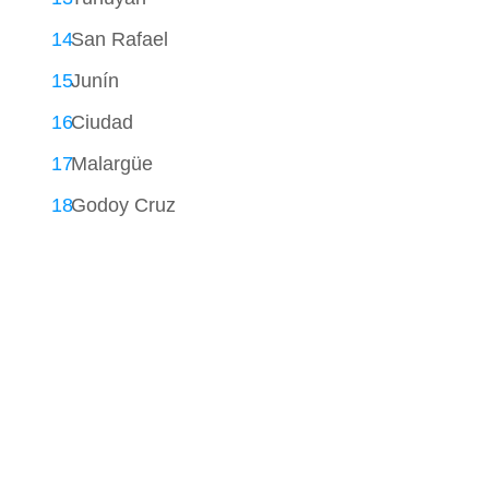
San Rafael
Junín
Ciudad
Malargüe
Godoy Cruz