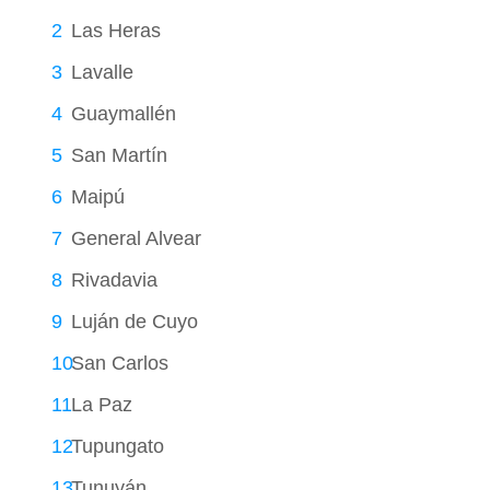
Las Heras
Lavalle
Guaymallén
San Martín
Maipú
General Alvear
Rivadavia
Luján de Cuyo
San Carlos
La Paz
Tupungato
Tunuyán