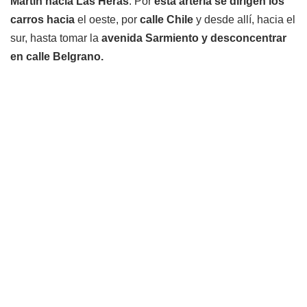
Martín hacia Las Heras
. Por
esta arteria se dirigen los
carros
hacia
el oeste, por
calle Chile
y desde allí, hacia el
sur, hasta tomar la
avenida Sarmiento y desconcentrar
en calle Belgrano.