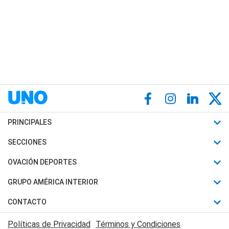
PRINCIPALES
Últimas Noticias
SECCIONES
Política
Horóscopo
OVACIÓN DEPORTES
Sociedad
Motores
Fútbol
GRUPO AMÉRICA INTERIOR
Policiales
Recetas
Mundial
Canal 7 en Vivo
CONTACTO
Judiciales
Trucos caseros
Automovilismo
Radio Nihuil
Acerca de Nosotros
Economia
Políticas de Privacidad
Términos y Condiciones
Series y Películas