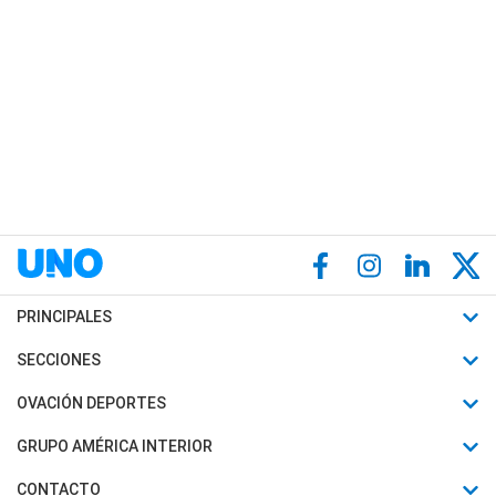
PRINCIPALES
Últimas Noticias
SECCIONES
Política
Horóscopo
OVACIÓN DEPORTES
Sociedad
Motores
Fútbol
GRUPO AMÉRICA INTERIOR
Policiales
Recetas
Mundial
Canal 7 en Vivo
CONTACTO