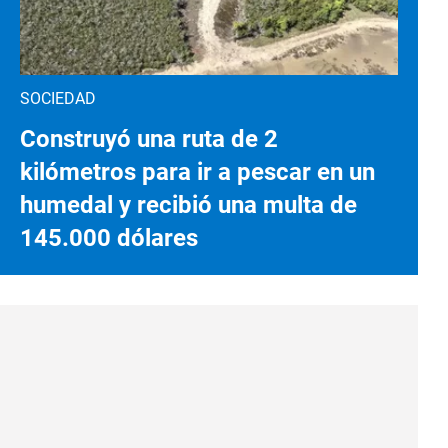
SOCIEDAD
Construyó una ruta de 2
kilómetros para ir a pescar en un
humedal y recibió una multa de
145.000 dólares