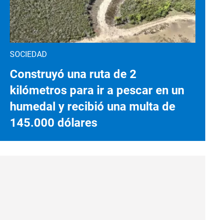
SOCIEDAD
Construyó una ruta de 2
kilómetros para ir a pescar en un
humedal y recibió una multa de
145.000 dólares