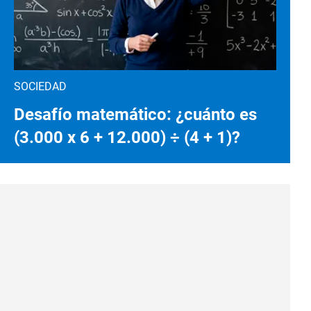
SOCIEDAD
Desafío matemático: ¿cuánto es
(3.000 x 6 + 12.000) ÷ (4 + 1)?