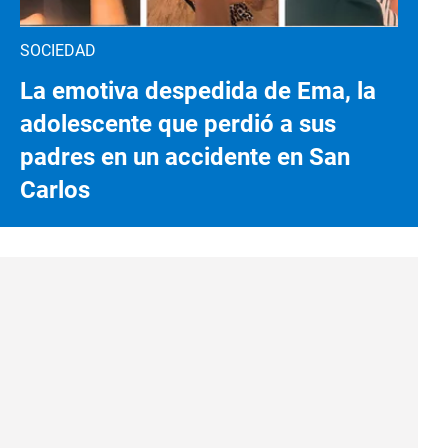
SOCIEDAD
La emotiva despedida de Ema, la
adolescente que perdió a sus
padres en un accidente en San
Carlos