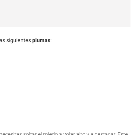
las siguientes
plumas
:
necesitas soltar el miedo a volar alto y a destacar. Este