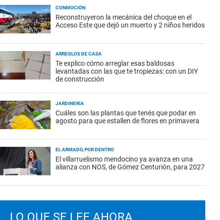
CONMOCIÓN
Reconstruyeron la mecánica del choque en el
Acceso Este que dejó un muerto y 2 niños heridos
ARREGLOS DE CASA
Te explico cómo arreglar esas baldosas
levantadas con las que te tropiezas: con un DIY
de construcción
JARDINERÍA
Cuáles son las plantas que tenés que podar en
agosto para que estallen de flores en primavera
EL ARMADO, POR DENTRO
El villarruelismo mendocino ya avanza en una
alianza con NOS, de Gómez Centurión, para 2027
LO QUE SE LEE AHORA