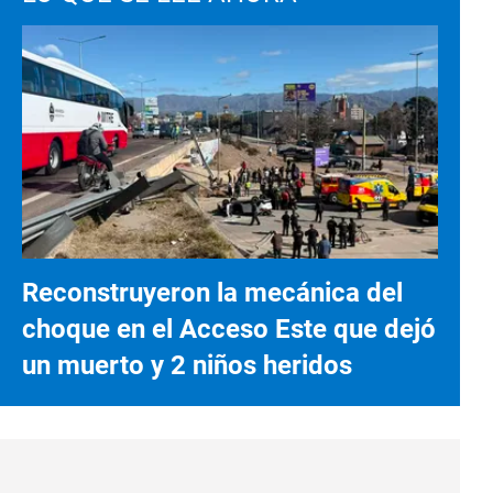
Reconstruyeron la mecánica del
choque en el Acceso Este que dejó
un muerto y 2 niños heridos