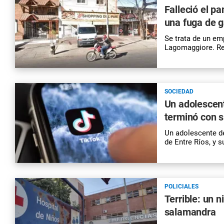
Falleció el p
una fuga de g
Se trata de un em
Lagomaggiore. Re
SOCIEDAD
Un adolescent
terminó con 
Un adolescente de
de Entre Ríos, y 
POLICIALES
Terrible: un n
salamandra