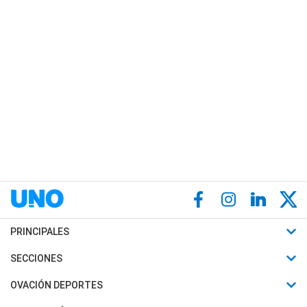
PRINCIPALES
Últimas Noticias
SECCIONES
Política
Horóscopo
OVACIÓN DEPORTES
Sociedad
Motores