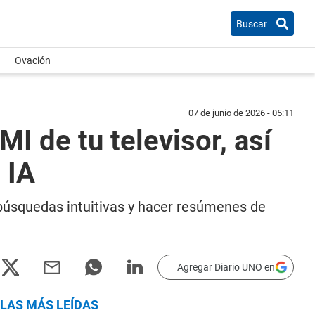
Buscar
Ovación
07 de junio de 2026 - 05:11
 de tu televisor, así
 IA
r búsquedas intuitivas y hacer resúmenes de
Agregar Diario UNO en
LAS MÁS LEÍDAS