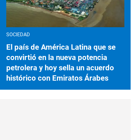
SOCIEDAD
El país de América Latina que se
convirtió en la nueva potencia
petrolera y hoy sella un acuerdo
histórico con Emiratos Árabes