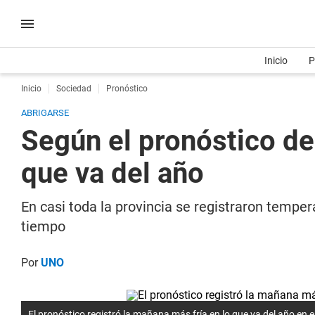
Inicio
P
Inicio
Sociedad
Pronóstico
ABRIGARSE
Según el pronóstico del
que va del año
En casi toda la provincia se registraron tempe
tiempo
Por
UNO
El pronóstico registró la mañana más fría en lo que va del año en 