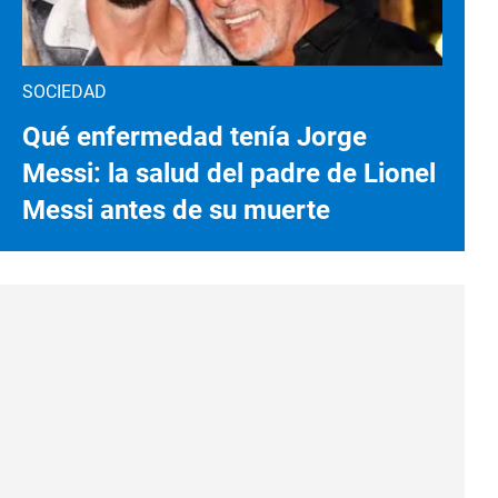
SOCIEDAD
Qué enfermedad tenía Jorge
Messi: la salud del padre de Lionel
Messi antes de su muerte