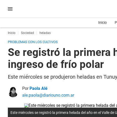
Inicio
P
Inicio
Sociedad
heladas
PROBLEMAS CON LOS CULTIVOS
Se registró la primera 
ingreso de frío polar
Este miércoles se produjeron heladas en Tunuyán
Por
Paola Alé
ale.paola@diariouno.com.ar
Este miércoles se registró la primera helada del año en el Valle de U