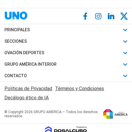
PRINCIPALES
Últimas Noticias
SECCIONES
Política
Horóscopo
OVACIÓN DEPORTES
Sociedad
Motores
Fútbol
GRUPO AMÉRICA INTERIOR
Policiales
Recetas
Mundial
Canal 7 en Vivo
CONTACTO
Judiciales
Trucos caseros
Automovilismo
Radio Nihuil
Acerca de Nosotros
Economia
Políticas de Privacidad
Términos y Condiciones
Series y Películas
Rugby
FM UNA
Contactanos
Decálogo ético de IA
Edictos y Solicitadas
Tenis
Radio Brava
Newsletter
Básquet
© Copyright 2026 GRUPO AMERICA – Todos los derechos
San Juan 8
reservados
Boxeo
Fuera de Juego