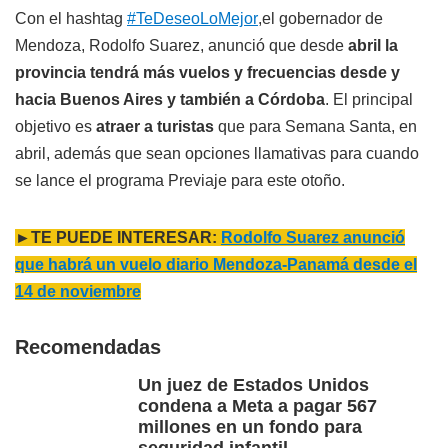
Con el hashtag
#TeDeseoLoMejor
,el gobernador de
Mendoza, Rodolfo Suarez, anunció que desde
abril la
provincia tendrá más vuelos y frecuencias desde y
hacia Buenos Aires y también a Córdoba
. El principal
objetivo es
atraer a turistas
que para Semana Santa, en
abril, además que sean opciones llamativas para cuando
se lance el programa Previaje para este otoño.
►TE PUEDE INTERESAR:
Rodolfo Suarez anunció
que habrá un vuelo diario Mendoza-Panamá desde el
14 de noviembre
Recomendadas
Un juez de Estados Unidos
condena a Meta a pagar 567
millones en un fondo para