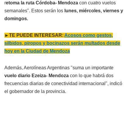
r
etoma la ruta Córdoba- Mendoza
con cuatro vuelos
semanales". Estos serán los
lunes, miércoles, viernes y
domingos.
►TE PUEDE INTERESAR:
Acosos como gestos,
silbidos, piropos y bocinazos serán multados desde
hoy en la Ciudad de Mendoza
Además, Aerolíneas Argentinas "suma un importante
vuelo diario Ezeiza- Mendoza
con lo que habrá dos
frecuencias diarias de conectividad internacional", indicó
el gobernador de la provincia.