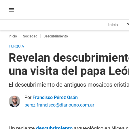
Inicio
P
Inicio
Sociedad
Descubrimiento
TURQUÍA
Revelan descubrimiento
una visita del papa Le
El descubrimiento de antiguos mosaicos cristia
Por
Francisco Pérez Osán
perez.francisco@diariouno.com.ar
Un reciente
descubrimiento
arqueológico en Nicea c