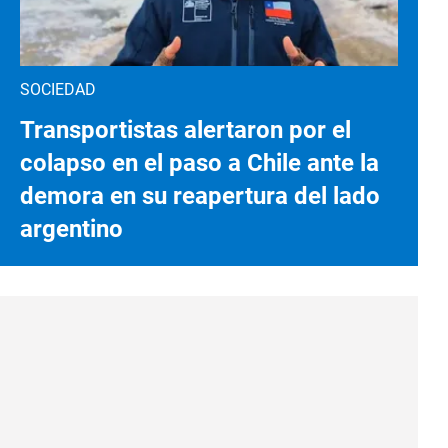
SOCIEDAD
Transportistas alertaron por el
colapso en el paso a Chile ante la
demora en su reapertura del lado
argentino