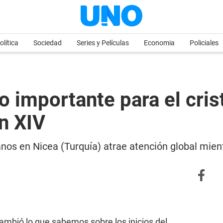
olítica
Sociedad
Series y Películas
Economia
Policiales
 importante para el cris
ón XIV
nos en Nicea (Turquía) atrae atención global mient
ambió lo que sabemos sobre los inicios del