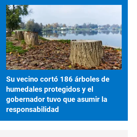
Su vecino cortó 186 árboles de
humedales protegidos y el
gobernador tuvo que asumir la
responsabilidad