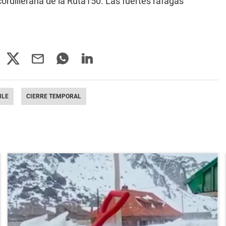
cordillerana de la Ruta150. Las fuertes ráfagas
ILE
CIERRE TEMPORAL