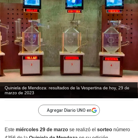
Quiniela de Mendoza: resultados de la Vespertina de hoy, 29 de
marzo de 2023
Agregar Diario UNO en
Este
miércoles 29 de marzo
se realizó el
sorteo
número
4356 de la
Quiniela de Mendoza
en su edición