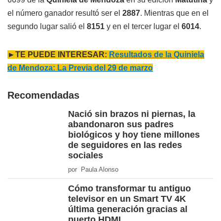
el número ganador resultó ser el
2887
. Mientras que en el
segundo lugar salió el
8151
y en el tercer lugar el
6014
.
►TE PUEDE INTERESAR:
Resultados de la Quiniela
de Mendoza: La Previa del 29 de marzo
Recomendadas
Nació sin brazos ni piernas, la
abandonaron sus padres
biológicos y hoy tiene millones
de seguidores en las redes
sociales
por Paula Alonso
Cómo transformar tu antiguo
televisor en un Smart TV 4K
última generación gracias al
puerto HDMI