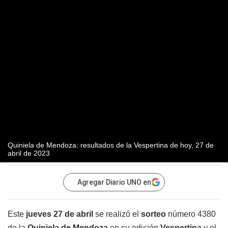
Quiniela de Mendoza: resultados de la Vespertina de hoy, 27 de
abril de 2023
Agregar Diario UNO en
Este
jueves 27 de abril
se realizó el
sorteo
número 4380
de la
Quiniela de Mendoza
en su edición
Vespertina
y el