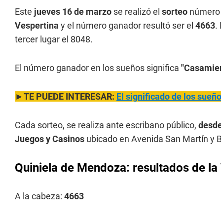
Este
jueves 16 de marzo
se realizó el
sorteo
número 
Vespertina
y el número ganador resultó ser el
4663
.
tercer lugar el 8048.
El número ganador en los sueños significa
"Casamien
►TE PUEDE INTERESAR:
El significado de los sue
Cada sorteo, se realiza ante escribano público,
desde
Juegos y Casinos
ubicado en Avenida San Martín y B
Quiniela de Mendoza: resultados de la
A la cabeza:
4663