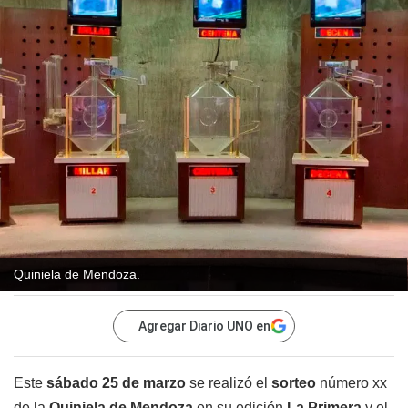
Quiniela de Mendoza.
Agregar Diario UNO en
Este
sábado 25 de marzo
se realizó el
sorteo
número xx
de la
Quiniela de Mendoza
en su edición
La Primera
y el