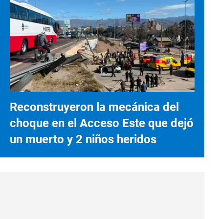
Reconstruyeron la mecánica del
choque en el Acceso Este que dejó
un muerto y 2 niños heridos