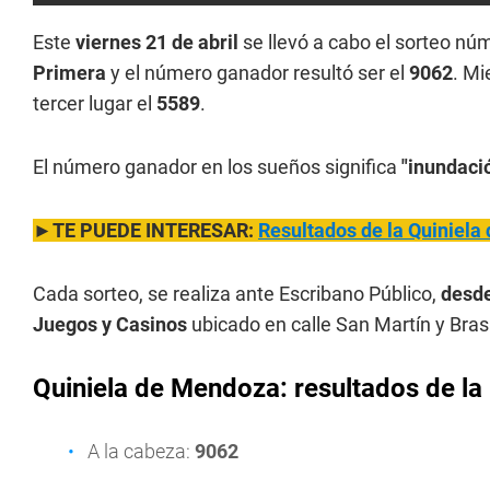
Este
viernes 21 de abril
se llevó a cabo el sorteo nú
Primera
y el número ganador resultó ser el
9062
. Mi
tercer lugar el
5589
.
El número ganador en los sueños significa
"inundaci
►TE PUEDE INTERESAR:
Resultados de la Quiniela 
Cada sorteo, se realiza ante Escribano Público,
desde
Juegos y Casinos
ubicado en calle San Martín y Bras
Quiniela de Mendoza: resultados de l
a
A la cabeza:
9062