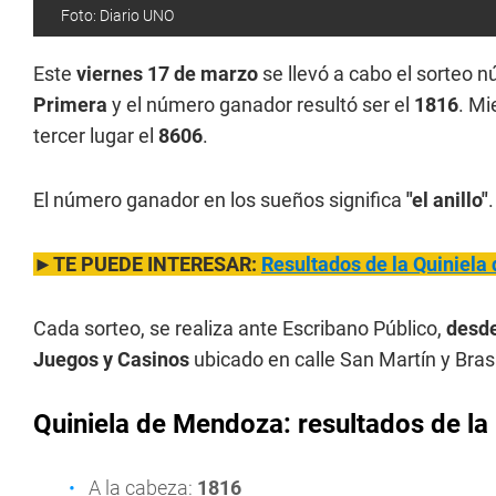
Foto: Diario UNO
Este
viernes 17 de marzo
se llevó a cabo el sorteo 
Primera
y el número ganador resultó ser el
1816
. Mi
tercer lugar el
8606
.
El número ganador en los sueños significa
"el anillo"
.
►TE PUEDE INTERESAR:
Resultados de la Quiniela
Cada sorteo, se realiza ante Escribano Público,
desde
Juegos y Casinos
ubicado en calle San Martín y Bras
Quiniela de Mendoza: resultados de l
a
A la cabeza:
1816