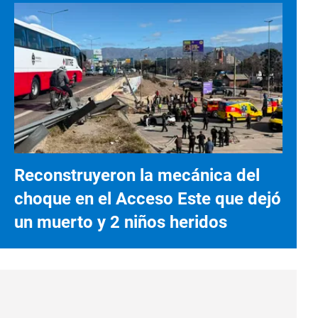
Reconstruyeron la mecánica del
choque en el Acceso Este que dejó
un muerto y 2 niños heridos