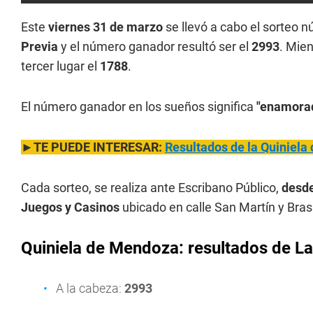
Este
viernes 31 de marzo
se llevó a cabo el sorteo 
Previa
y el número ganador resultó ser el
2993
. Mien
tercer lugar el
1788
.
El número ganador en los sueños significa
"enamora
►TE PUEDE INTERESAR:
Resultados de la Quiniela
Cada sorteo, se realiza ante Escribano Público,
desde
Juegos y Casinos
ubicado en calle San Martín y Bras
Quiniela de Mendoza: resultados de L
a
A la cabeza:
2993