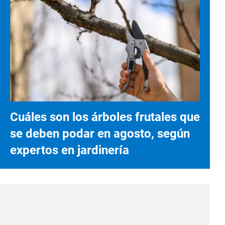
Cuáles son los árboles frutales que
se deben podar en agosto, según
expertos en jardinería