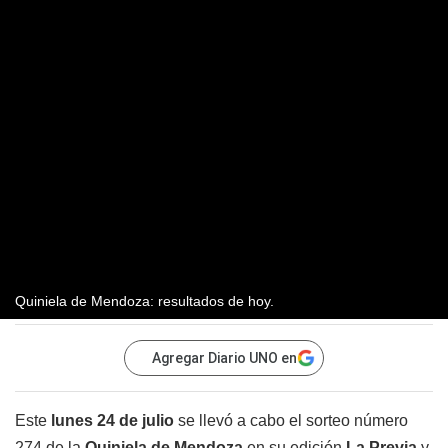
Quiniela de Mendoza: resultados de hoy.
Agregar Diario UNO en
Este
lunes 24 de julio
se llevó a cabo el sorteo número
274 de la
Quiniela de Mendoza
en su edición
La
Previa
y