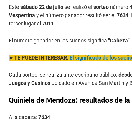
Este
sábado 22 de julio
se realizó el
sorteo
número 4
Vespertina
y el número ganador resultó ser el
7634
.
tercer lugar el
7011
.
El número ganador en los sueños significa
"Cabeza".
►TE PUEDE INTERESAR:
El significado de los sue
Cada sorteo, se realiza ante escribano público,
desde
Juegos y Casinos
ubicado en Avenida San Martín y B
Quiniela de Mendoza: resultados de la 
A la cabeza:
7634