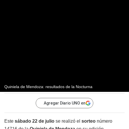
Quiniela de Mendoza: resultados de la Nocturna
Agregar Diario UNO en
Este
sábado 22 de julio
se realizó el
sorteo
número
14716 de la
Quiniela de Mendoza
en su edición