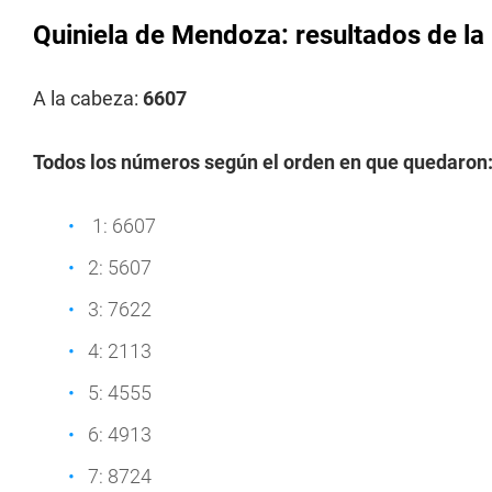
Quiniela de Mendoza: resultados de la
A la cabeza:
6607
Todos los números según el orden en que quedaron
1: 6607
2: 5607
3: 7622
4: 2113
5: 4555
6: 4913
7: 8724