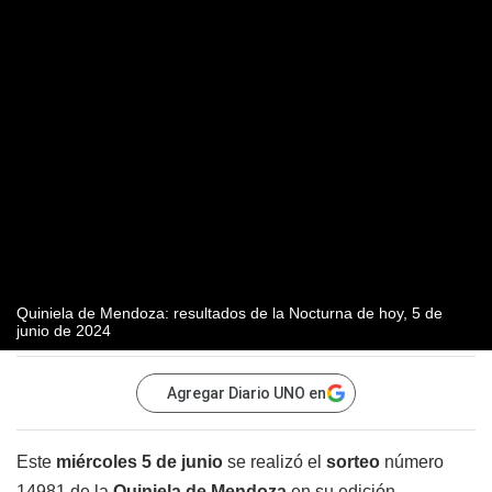
Quiniela de Mendoza: resultados de la Nocturna de hoy, 5 de
junio de 2024
Agregar Diario UNO en
Este
miércoles 5 de junio
se realizó el
sorteo
número
14981 de la
Quiniela de Mendoza
en su edición