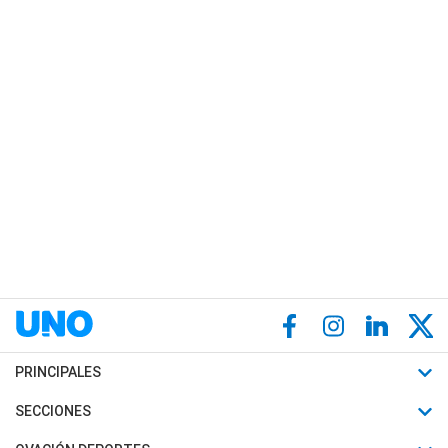
PRINCIPALES
Últimas Noticias
SECCIONES
Política