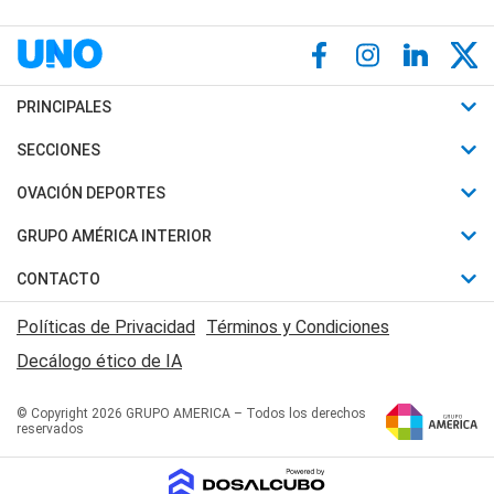
PRINCIPALES
Últimas Noticias
SECCIONES
Política
Horóscopo
OVACIÓN DEPORTES
Sociedad
Motores
Fútbol
GRUPO AMÉRICA INTERIOR
Policiales
Recetas
Mundial
Canal 7 en Vivo
CONTACTO
Judiciales
Trucos caseros
Automovilismo
Radio Nihuil
Acerca de Nosotros
Economia
Políticas de Privacidad
Términos y Condiciones
Series y Películas
Rugby
FM UNA
Contactanos
Decálogo ético de IA
Edictos y Solicitadas
Tenis
Radio Brava
Newsletter
Básquet
© Copyright 2026 GRUPO AMERICA – Todos los derechos
San Juan 8
reservados
Boxeo
Fuera de Juego