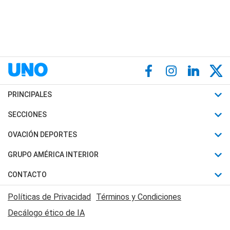
PRINCIPALES
Últimas Noticias
SECCIONES
Política
Horóscopo
OVACIÓN DEPORTES
Sociedad
Motores
Fútbol
GRUPO AMÉRICA INTERIOR
Policiales
Recetas
Mundial
Canal 7 en Vivo
CONTACTO
Judiciales
Trucos caseros
Automovilismo
Radio Nihuil
Acerca de Nosotros
Economia
Políticas de Privacidad
Términos y Condiciones
Series y Películas
Rugby
FM UNA
Contactanos
Decálogo ético de IA
Edictos y Solicitadas
Tenis
Radio Brava
Newsletter