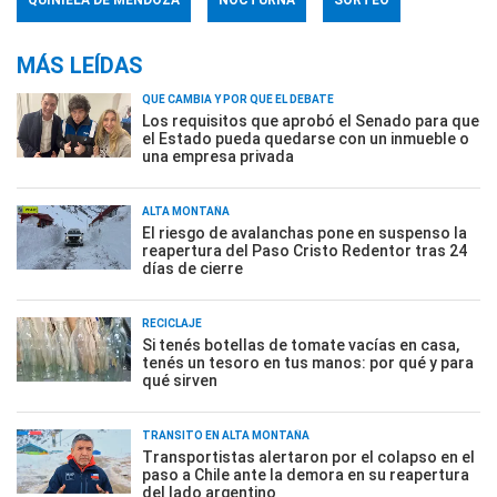
QUINIELA DE MENDOZA
NOCTURNA
SORTEO
MÁS LEÍDAS
QUÉ CAMBIA Y POR QUÉ EL DEBATE
Los requisitos que aprobó el Senado para que
el Estado pueda quedarse con un inmueble o
una empresa privada
ALTA MONTAÑA
El riesgo de avalanchas pone en suspenso la
reapertura del Paso Cristo Redentor tras 24
días de cierre
RECICLAJE
Si tenés botellas de tomate vacías en casa,
tenés un tesoro en tus manos: por qué y para
qué sirven
TRÁNSITO EN ALTA MONTAÑA
Transportistas alertaron por el colapso en el
paso a Chile ante la demora en su reapertura
del lado argentino