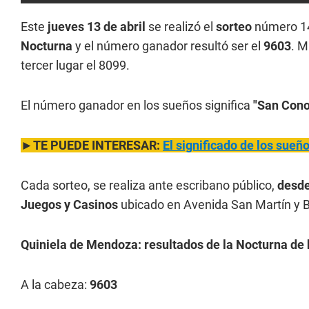
Este
jueves 13 de abril
se realizó el
sorteo
número 1
Nocturna
y el número ganador resultó ser el
9603
. M
tercer lugar el 8099.
El número ganador en los sueños significa
"San Cono
►TE PUEDE INTERESAR:
El significado de los sue
Cada sorteo, se realiza ante escribano público,
desde
Juegos y Casinos
ubicado en Avenida San Martín y B
Quiniela de Mendoza: resultados de la Nocturna de h
A la cabeza:
9603