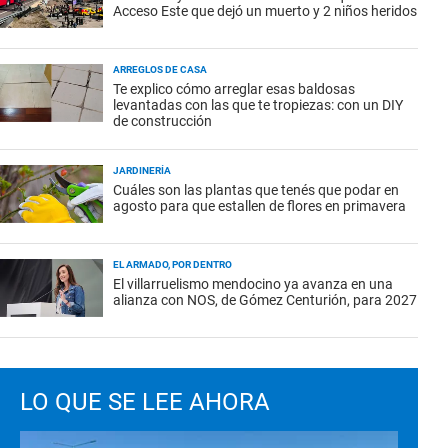
Acceso Este que dejó un muerto y 2 niños heridos
ARREGLOS DE CASA
Te explico cómo arreglar esas baldosas
levantadas con las que te tropiezas: con un DIY
de construcción
JARDINERÍA
Cuáles son las plantas que tenés que podar en
agosto para que estallen de flores en primavera
EL ARMADO, POR DENTRO
El villarruelismo mendocino ya avanza en una
alianza con NOS, de Gómez Centurión, para 2027
LO QUE SE LEE AHORA