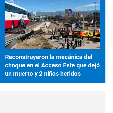
Reconstruyeron la mecánica del
choque en el Acceso Este que dejó
un muerto y 2 niños heridos