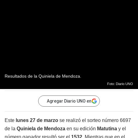
Resultados de la Quiniela de Mendoza.
Foto: Diario UNO
Agregar Diario UNO en
Este
lunes 27 de marzo
se realizó el sorteo número 6697
de la
Quiniela de Mendoza
en su edición
Matutina
y el
número ganador resultó ser el
1532
. Mientras que en el