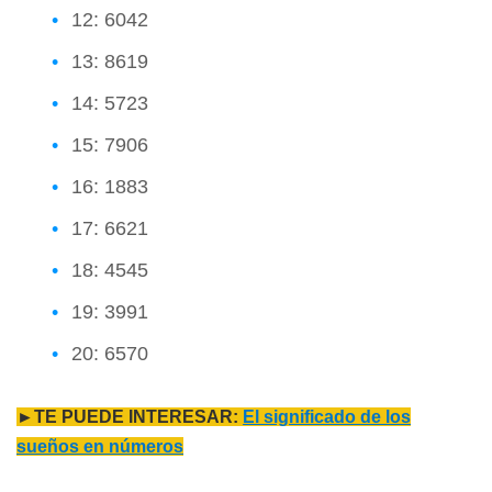
12: 6042
13: 8619
14: 5723
15: 7906
16: 1883
17: 6621
18: 4545
19: 3991
20: 6570
►TE PUEDE INTERESAR:
El significado de los
sueños en números