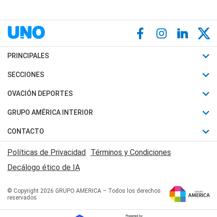
PRINCIPALES
Últimas Noticias
SECCIONES
Política
Horóscopo
OVACIÓN DEPORTES
Sociedad
Motores
Fútbol
GRUPO AMÉRICA INTERIOR
Policiales
Recetas
Mundial
Canal 7 en Vivo
CONTACTO
Judiciales
Trucos caseros
Automovilismo
Radio Nihuil
Acerca de Nosotros
Economia
Políticas de Privacidad
Términos y Condiciones
Series y Películas
Rugby
FM UNA
Contactanos
Decálogo ético de IA
Edictos y Solicitadas
Tenis
Radio Brava
Newsletter
Básquet
© Copyright 2026 GRUPO AMERICA – Todos los derechos
San Juan 8
reservados
Boxeo