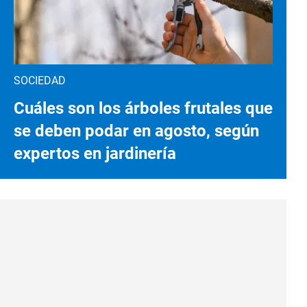
SOCIEDAD
Cuáles son los árboles frutales que
se deben podar en agosto, según
expertos en jardinería