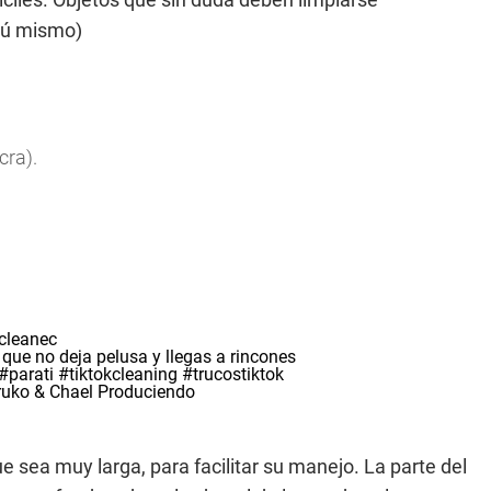
 tú mismo)
cra).
cleanec
ue no deja pelusa y llegas a rincones
#parati
#tiktokcleaning
#trucostiktok
rruko & Chael Produciendo
e sea muy larga, para facilitar su manejo. La parte del