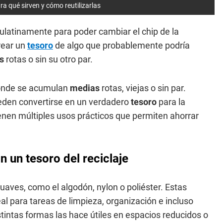
ra qué sirven y cómo reutilizarlas
ulatinamente para poder cambiar el chip de la
rear un
tesoro
de algo que probablemente podría
as
rotas o sin su otro par.
donde se acumulan
medias
rotas, viejas o sin par.
ueden convertirse en un verdadero
tesoro
para la
enen múltiples usos prácticos que permiten ahorrar
n un tesoro del reciclaje
uaves, como el algodón, nylon o poliéster. Estas
al para tareas de limpieza, organización e incluso
stintas formas las hace útiles en espacios reducidos o