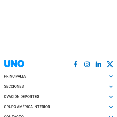
PRINCIPALES
Últimas Noticias
SECCIONES
Política
Horóscopo
OVACIÓN DEPORTES
Sociedad
Motores
Fútbol
GRUPO AMÉRICA INTERIOR
Policiales
Recetas
Mundial
Canal 7 en Vivo