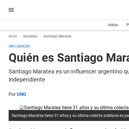
Inicio
P
Inicio
Sociedad
Santiago Maratea
INFLUENCER
Quién es Santiago Mar
Santiago Maratea es un influencer argentino qu
Independiente
Por
UNO
Santiago Maratea tiene 31 años y su última colecta solidaria es p