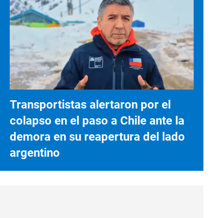
Transportistas alertaron por el
colapso en el paso a Chile ante la
demora en su reapertura del lado
argentino