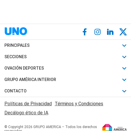
PRINCIPALES
Últimas Noticias
SECCIONES
Política
Horóscopo
OVACIÓN DEPORTES
Sociedad
Motores
Fútbol
GRUPO AMÉRICA INTERIOR
Policiales
Recetas
Mundial
Canal 7 en Vivo
CONTACTO
Judiciales
Trucos caseros
Automovilismo
Radio Nihuil
Acerca de Nosotros
Economia
Políticas de Privacidad
Términos y Condiciones
Series y Películas
Rugby
FM UNA
Contactanos
Decálogo ético de IA
Edictos y Solicitadas
Tenis
Radio Brava
Newsletter
Básquet
© Copyright 2026 GRUPO AMERICA – Todos los derechos
San Juan 8
reservados