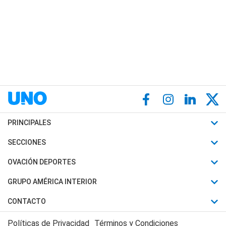
PRINCIPALES
Últimas Noticias
SECCIONES
Política
Horóscopo
OVACIÓN DEPORTES
Sociedad
Motores
Fútbol
GRUPO AMÉRICA INTERIOR
Policiales
Recetas
Mundial
Canal 7 en Vivo
CONTACTO
Judiciales
Trucos caseros
Automovilismo
Radio Nihuil
Acerca de Nosotros
Economia
Políticas de Privacidad
Términos y Condiciones