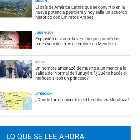
MUNDO
El país de América Latina que se convirtió en la
nueva potencia petrolera y hoy sella un acuerdo
histórico con Emiratos Árabes
¿QUÉ PASÓ?
Explosión o sismo: la versión que inundó las
redes sociales tras el temblor en Mendoza
VIDEO
Un hombre amenazó de muerte a un menor a la
salida del Normal de Tunuyán: "¿Qué te hacés el
mafioso si sos un princeso?"
¡ATENCIÓN!
¿Dónde fue el epicentro del temblor en Mendoza?
LO QUE SE LEE AHORA