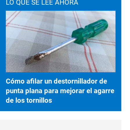
LO QUE SE LEE AHORA
Cómo afilar un destornillador de
punta plana para mejorar el agarre
de los tornillos