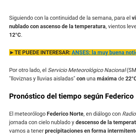
Siguiendo con la continuidad de la semana, para el
v
nublado con ascenso de la temperatura
, vientos le
12°C
.
►TE PUEDE INTERESAR:
ANSES: la muy buena noti
Por otro lado, el
Servicio Meteorológico Nacional
(SMN
"lloviznas y lluvias aisladas"
con
una
máxima
de
22°
Pronóstico del tiempo según Federico
El meteorólogo
Federico Norte
, en diálogo con
Radio
jornada con cielo nublado y
descenso de la tempera
vamos a tener
precipitaciones en forma intermitent