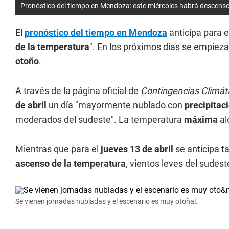
Pronóstico del tiempo en Mendoza: este miércoles habrá descenso 
El
pronóstico del tiempo en Mendoza
anticipa para 
de la temperatura
". En los próximos días se empieza
otoño
.
A través de la página oficial de
Contingencias Climát
de abril
un día "mayormente nublado con
precipitac
moderados del sudeste". La temperatura
máxima
al
Mientras que para el
jueves 13 de abril
se anticipa t
ascenso de la temperatura
, vientos leves del sudes
Se vienen jornadas nubladas y el escenario es muy otoñal.