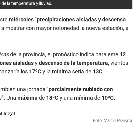
de la temperatura y lluvias.
este
miércoles
"
precipitaciones aisladas y descenso
 a mostrar con mayor notoriedad la nueva estación, el
icas
de la provincia, el pronóstico indica para este
12
iones aisladas
y
descenso de la temperatura
, vientos
canzaría los
17ºC
y la
mínima
sería de
13C
.
ambién una jornada "
parcialmente nublado con
te". Una
m
áxima
de
18ºC
y una
mínima
de
10ºC
.
Foto: Martín Pravata