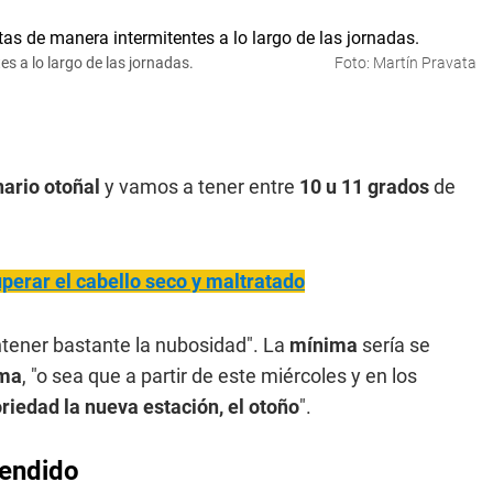
s a lo largo de las jornadas.
Foto: Martín Pravata
ario otoñal
y vamos a tener entre
10 u 11 grados
de
perar el cabello seco y maltratado
tener bastante la nubosidad". La
mínima
sería se
ima
, "o sea que a partir de este miércoles y en los
iedad la nueva estación, el otoño
".
tendido