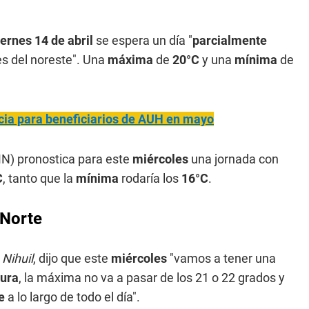
iernes 14 de abril
se espera un día "
parcialmente
ves del noreste". Una
máxima
de
20°C
y una
mínima
de
cia para beneficiarios de AUH en mayo
) pronostica para este
miércoles
una jornada con
C
, tanto que la
mínima
rodaría los
16°C
.
 Norte
 Nihuil
, dijo que este
miércoles
"vamos a tener una
tura
, la máxima no va a pasar de los 21 o 22 grados y
e
a lo largo de todo el día".