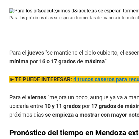
Para los próximos días se esperan tormentas de manera intermitente
Para el
jueves
"se mantiene el cielo cubierto, el
escen
mínima
por
16 o 17 grados
de
máxima
".
►TE PUEDE INTERESAR:
4 trucos caseros para recu
Para el
viernes
"mejora un poco, aunque ya va a man
ubicaría entre
10 y 11 grados
por
17 grados de máx
próximos días
se empieza a mostrar con mayor notor
Pronóstico del tiempo en Mendoza ex