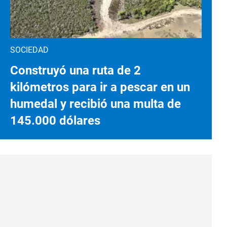
SOCIEDAD
Construyó una ruta de 2
kilómetros para ir a pescar en un
humedal y recibió una multa de
145.000 dólares