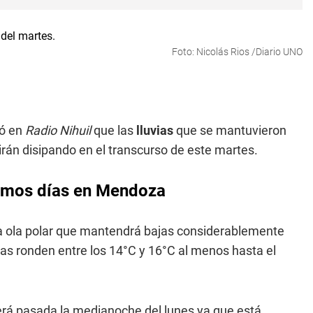
Foto: Nicolás Rios /Diario UNO
ló en
Radio Nihuil
que las
lluvias
que se mantuvieron
 irán disipando en el transcurso de este martes.
ximos días en Mendoza
la ola polar que mantendrá bajas considerablemente
s ronden entre los 14°C y 16°C al menos hasta el
será pasada la medianoche del lunes ya que está