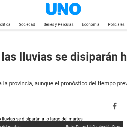
olítica
Sociedad
Series y Películas
Economia
Policiales
las lluvias se disiparán h
a la provincia, aunque el pronóstico del tiempo p
o del martes.
Foto: Diario UNO / Nicolás Rios