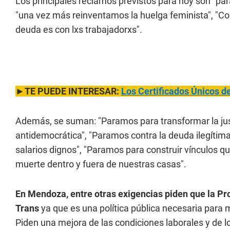
Los principales reclamos previstos para hoy son "para
"una vez más reinventamos la huelga feminista", "Co
deuda es con lxs trabajadorxs".
►TE PUEDE INTERESAR:
Los Certificados Únicos d
Además, se suman: "Paramos para transformar la justic
antidemocrática", "Paramos contra la deuda ilegítima
salarios dignos", "Paramos para construir vínculos 
muerte dentro y fuera de nuestras casas".
En Mendoza, entre otras exigencias piden que la Pro
Trans
ya que es una política pública necesaria para m
Piden una mejora de las condiciones laborales y de los