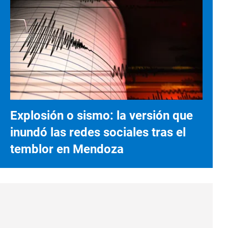
Explosión o sismo: la versión que
inundó las redes sociales tras el
temblor en Mendoza