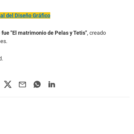
nal del Diseño Gráfico
fue "El matrimonio de Pelas y Tetis"
, creado
les.
d.