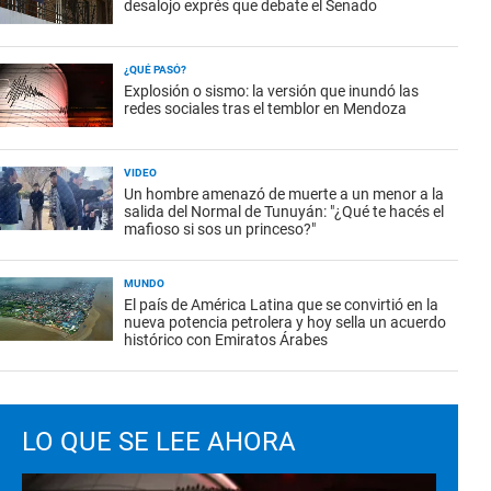
desalojo exprés que debate el Senado
¿QUÉ PASÓ?
Explosión o sismo: la versión que inundó las
redes sociales tras el temblor en Mendoza
VIDEO
Un hombre amenazó de muerte a un menor a la
salida del Normal de Tunuyán: "¿Qué te hacés el
mafioso si sos un princeso?"
MUNDO
El país de América Latina que se convirtió en la
nueva potencia petrolera y hoy sella un acuerdo
histórico con Emiratos Árabes
LO QUE SE LEE AHORA