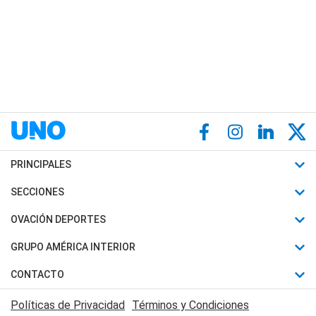
PRINCIPALES
Últimas Noticias
SECCIONES
Política
Horóscopo
OVACIÓN DEPORTES
Sociedad
Motores
Fútbol
GRUPO AMÉRICA INTERIOR
Policiales
Recetas
Mundial
Canal 7 en Vivo
CONTACTO
Judiciales
Trucos caseros
Automovilismo
Radio Nihuil
Acerca de Nosotros
Economia
Políticas de Privacidad
Términos y Condiciones
Series y Películas
Rugby